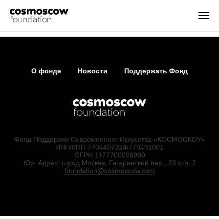
О фонде
Новости
Поддержать Фонд
Фонд Поддержки Современного Искусства «КОСМОСКОУ»
ИНН/КПП 7704407324/770401001
ОГРН 1177700006990
Юр. Адрес: город Москва, Гагаринский пер., 23 стр. 2
foundation@cosmoscow.com