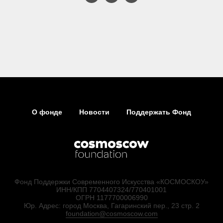
О фонде
Новости
Поддержать Фонд
Фонд Поддержки Современного Искусства «КОСМОСКОУ»
ИНН/КПП 7704407324/770401001
ОГРН 1177700006990
Юр. Адрес: город Москва, Гагаринский пер., 23 стр. 2
foundation@cosmoscow.com