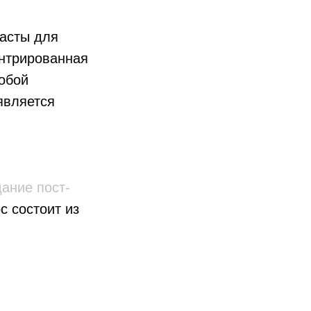
касты для
нтрированная
обой
является
ание пост-
с состоит из