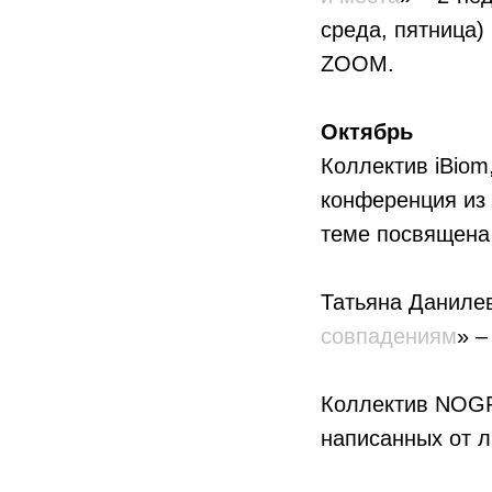
среда, пятница)
ZOOM.
Октябрь
Коллектив iBiom
конференция из 
теме посвящена
Татьяна Данилев
совпадениям
» –
Коллектив NOGR
написанных от л