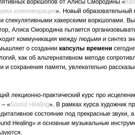
лятивных воркшопов от Алисы Смородины «
Кап
форма коммеморации
». Новый образовательный 
ми спекулятивными хакерскими воркшопами. Вы
ор, Алиса Смородина пытается организовывать
ходит коммуникация между людьми и синтез зн
змышляет о создании
капсулы времени
сегодня
огий, как об альтернативном методе сопротив
и и сохранения памяти, увлекательно рассказы
й лекционно-практический курс про исцеление
 – «
Sound Healing
». В рамках курса художник п
едитативное состояние под прекрасные звуки, а
und Healing» и основные музыкальные инструм
ьзуются.