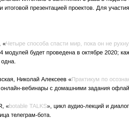
 и итоговой презентацией проектов. Для участи
, «
Четыре способа спасти мир, пока он не рухн
4 модулей будет проведена в октябре 2020; ка
 одна.
ская, Николай Алексеев «
Практикум по осозн
 онлайн-вебинары c домашними задания офлай
, «
botable TALKS
», цикл аудио-лекций и диало
ица телеграм-бота.