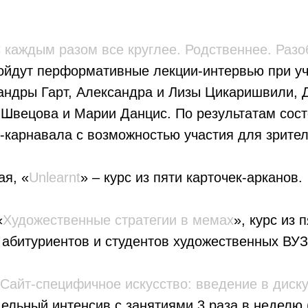
 каждым разом все круглее. Родственнее. Раз
ройдут перформативные лекции-интервью при у
андры Гарт, Александра и Лизы Цикаришвили, 
 Швецова и Марии Данцис. По результатам сост
карнавала с возможностью участия для зрител
ая, «
Unlearnt
» – курс из пяти карточек-арканов.
«
Художественные стратегии в мемах
», курс из 
 абитуриентов и студентов художественных ВУЗ
Сайт-специфичное искусство: введение в диск
дельный интенсив с занятиями 3 раза в неделю 