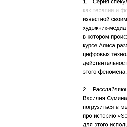
1. Серия спеку
как терапия и 
известной свои
художник-медиат
в котором проис
курсе Алиса ра
цифровых технол
действительност
этого феномена.
2. Расслабляющи
Василия Сумина
погрузиться в м
про историю «So
для этого испол