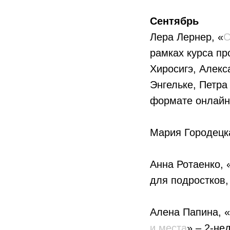
Сентябрь
Лера Лернер, «
С
рамках курса п
Хиросигэ, Алекс
Энгельке, Петра
формате онлайн-
Мария Городецк
Анна Ротаенко, 
для подростков,
Алена Папина, «
и места
» – 2-не