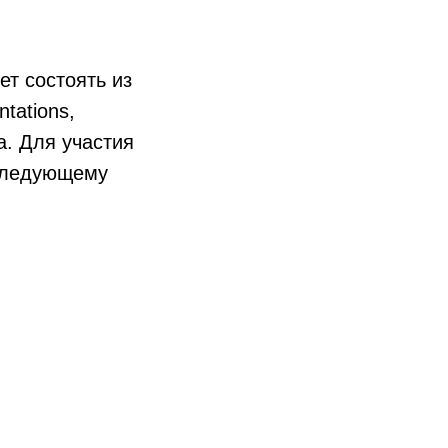
ет состоять из
tations,
а. Для участия
 следующему