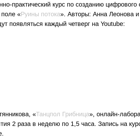
нно-практический курс по созданию цифрового 
 поле «
Руины потока
». Авторы: Анна Леонова 
ут появляться каждый четверг на Youtube:
тянникова, «
Танцпол Грибница
», онлайн-лабор
тия 2 раза в неделю по 1,5 часа. Запись на кур
е.