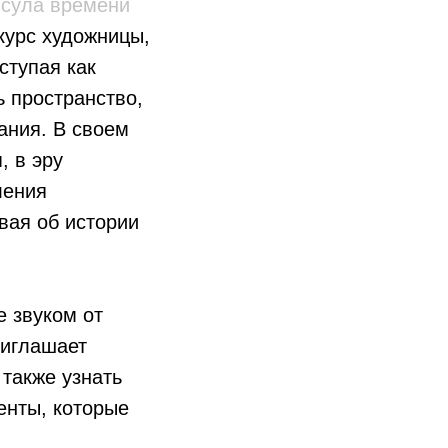
сула времени
курс художницы,
ступая как
 пространство,
ания. В своем
, в эру
ления
вая об истории
 звуком от
риглашает
 также узнать
енты, которые