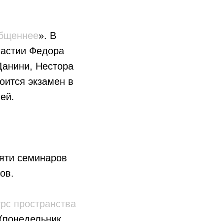
общеннее
». В
частии Федора
Данини, Нестора
оится экзамен в
ей.
пяти семинаров
ов.
урс пространства
(понедельник,