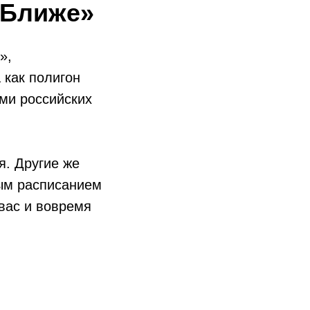
«Ближе»
»,
 как полигон
ми российских
я. Другие же
ым расписанием
 вас и вовремя