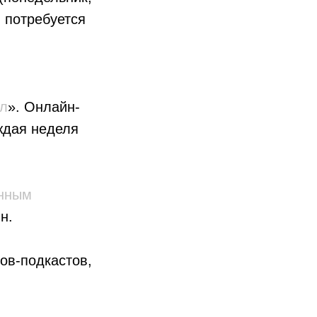
я потребуется
ул
». Онлайн-
ждая неделя
анным
н.
гов-подкастов,