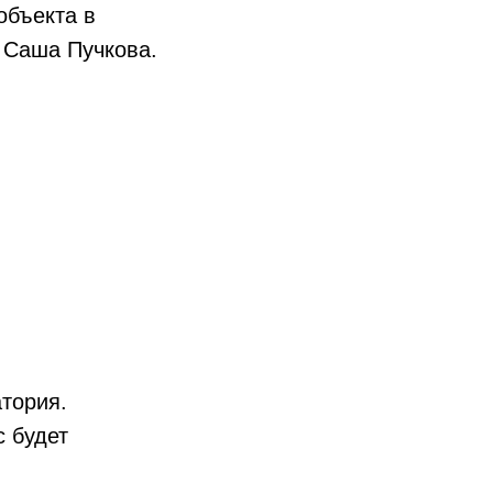
объекта в
и Саша Пучкова.
атория.
с будет