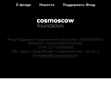
О фонде
Новости
Поддержать Фонд
Фонд Поддержки Современного Искусства «КОСМОСКОУ»
ИНН/КПП 7704407324/770401001
ОГРН 1177700006990
Юр. Адрес: город Москва, Гагаринский пер., 23 стр. 2
foundation@cosmoscow.com