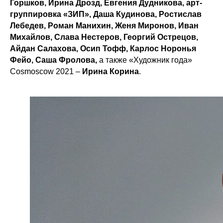
Горшков, Ирина Дрозд, Евгения Дудникова, арт-
группировка «ЗИП», Даша Кудинова, Ростислав
Лебедев, Роман Манихин, Женя Миронов, Иван
Михайлов, Слава Нестеров, Георгий Острецов,
Айдан Салахова, Осип Тофф, Карлос Норонья
Фейо, Саша Фролова,
а также «Художник года»
Cosmoscow 2021 –
Ирина Корина
.