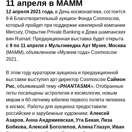
11 апреля в МАММ
12 апреля 2021 года
, в День космонавтики, состоится
8-й Благотворительный аукцион Фонда Cosmoscow,
который пройдет при поддержке ювелирной компании
Mercury, Открытие Private Banking и Дома шампанских
вин Ruinart. Предаукционная выставка будет открыта
с 9 по 11 апреля
в
Мультимедиа Арт Музее, Москва
(МАММ), объявленном «Музеем года» Cosmoscow
2021.
В этом году куратором аукциона и предаукционной
выставки выступил арт-директор Cosmoscow
Саймон
Рис
, объявивший тему «
PHANTASMA
». Отобранные
лоты посвящены астрологии и космологии, новым
мирам и 60-летнему юбилею первого полета человека
в космос. Работы для аукциона предоставили
российские и зарубежные художники:
Алексей
Азаров, Анна Андржиевская, Ута Бекая, Лиза
Бобкова, Алексей Боголепов, Алина Глазун, Иван